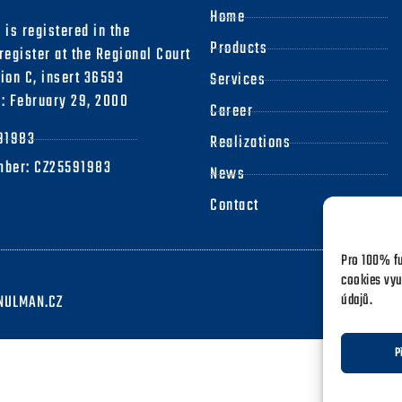
Home
is registered in the
Products
egister at the Regional Court
tion C, insert 36593
Services
y: February 29, 2000
Career
591983
Realizations
mber: CZ25591983
News
Contact
Pro 100% fu
cookies vyu
údajů.
NULMAN.CZ
P