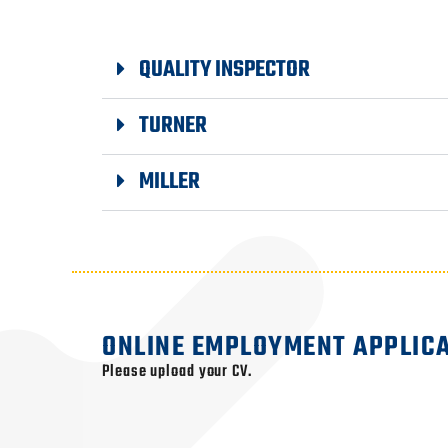
QUALITY INSPECTOR
TURNER
MILLER
ONLINE EMPLOYMENT APPLIC
Klepnutím
Please upload your CV.
přijměte
marketingové
soubory
cookie