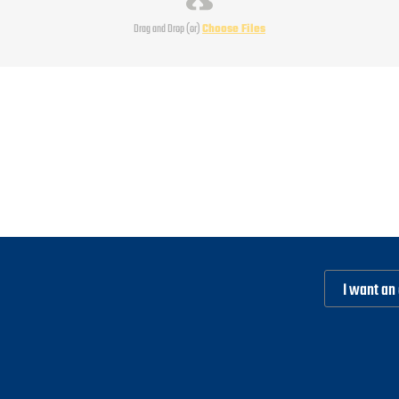
Drag and Drop (or)
Choose Files
I want an 