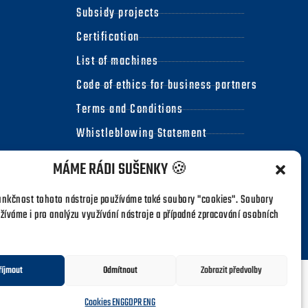
Subsidy projects
Certification
List of machines
Code of ethics for business partners
Terms and Conditions
Whistleblowing Statement
Press & Advertising
MÁME RÁDI SUŠENKY 🍪
nkčnost tohoto nástroje používáme také soubory "cookies". Soubory
žíváme i pro analýzu využívání nástroje a případné zpracování osobních
GDPR
.
|
Cookies
.
říjmout
Odmítnout
Zobrazit předvolby
Cookies ENG
GDPR ENG