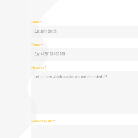
a
povolte
tento
Name
*
obsah (Translation
error)
Phone
*
Message
*
Upload the file
*