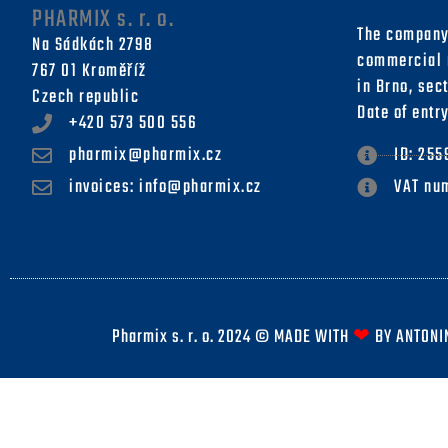
PHARMIX s. r. o.
The company 
Na Sádkách 2798
commercial r
767 01 Kroměříž
in Brno, sec
Czech republic
Date of entr
+420 573 500 556
pharmix@pharmix.cz
ID: 25
invoices: info@pharmix.cz
VAT nu
Pharmix s. r. o. 2024 © MADE WITH
❤
BY
ANTONI