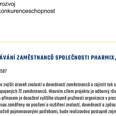
ÁVÁNÍ ZAMĚSTNANCŮ SPOLEČNOSTI PHARMIX, 
1587
e zvýšit úroveň znalostí a dovedností zaměstnanců a zajistit tak 
zapojených 72 zaměstnanců. Hlavním cílem projektu je odborný rů
m přínosem je dosažení vyššího stupně pružnosti organizace v pra
sou zaměřeny na posílení a rozšíření znalostí, dovedností a způso
označně pojmenovanými potřebami, bude realizována postupně zej