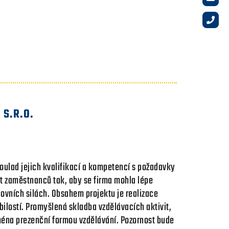
S.R.O.
soulad jejich kvalifikací a kompetencí s požadavky
st zaměstnanců tak, aby se firma mohla lépe
covních silách. Obsahem projektu je realizace
bilostí. Promyšlená skladba vzdělávacích aktivit,
ména prezenční formou vzdělávání. Pozornost bude