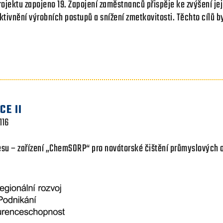
rojektu zapojeno 19. Zapojení zaměstnanců přispěje ke zvýšení je
fektivnění výrobních postupů a snížení zmetkovitosti. Těchto cílů
E II
116
cesu – zařízení „ChemSORP“ pro novátorské čištění průmyslových