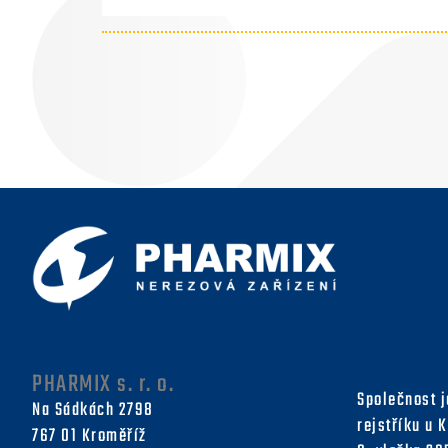
PHARMIX s. r. o.
Společnost 
Na Sádkách 2798
rejstříku u 
767 01 Kroměříž