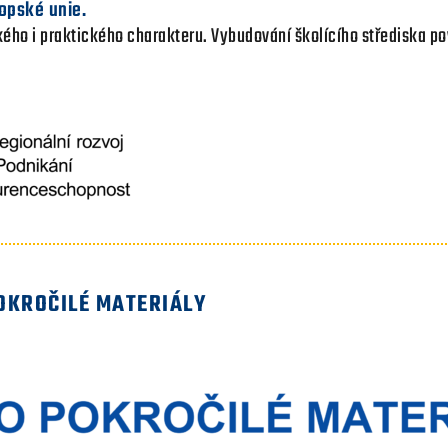
ropské unie.
ického i praktického charakteru. Vybudování školícího střediska 
OKROČILÉ MATERIÁLY