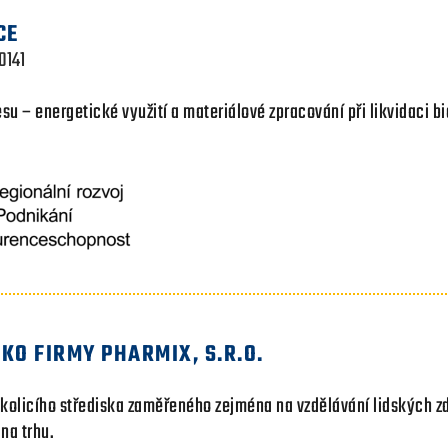
CE
0141
su – energetické využití a materiálové zpracování při likvidaci b
KO FIRMY PHARMIX, S.R.O.
kolicího střediska zaměřeného zejména na vzdělávání lidských zd
na trhu.