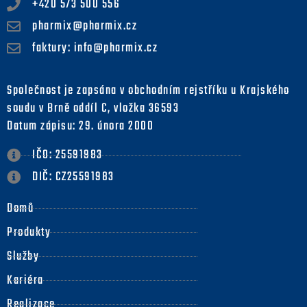
+420 573 500 556
pharmix@pharmix.cz
faktury: info@pharmix.cz
Společnost je zapsána v obchodním rejstříku u Krajského
soudu v Brně oddíl C, vložka 36593
Datum zápisu: 29. února 2000
IČO: 25591983
DIČ: CZ25591983
Domů
Produkty
Služby
Kariéra
Realizace