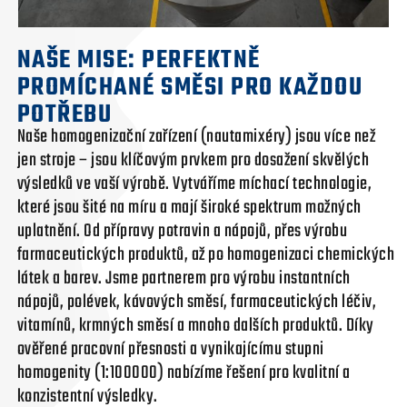
NAŠE MISE: PERFEKTNĚ
PROMÍCHANÉ SMĚSI PRO KAŽDOU
POTŘEBU
Naše homogenizační zařízení (nautamixéry) jsou více než
jen stroje – jsou klíčovým prvkem pro dosažení skvělých
výsledků ve vaší výrobě. Vytváříme míchací technologie,
které jsou šité na míru a mají široké spektrum možných
uplatnění. Od přípravy potravin a nápojů, přes výrobu
farmaceutických produktů, až po homogenizaci chemických
látek a barev. Jsme partnerem pro výrobu instantních
nápojů, polévek, kávových směsí, farmaceutických léčiv,
vitamínů, krmných směsí a mnoho dalších produktů. Díky
ověřené pracovní přesnosti a vynikajícímu stupni
homogenity (1:100000) nabízíme řešení pro kvalitní a
konzistentní výsledky.