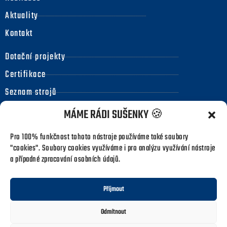
Aktuality
Kontakt
Dotační projekty
Certifikace
Seznam strojů
Kodex pro obchodní partnery
MÁME RÁDI SUŠENKY 🍪
Obchodní podmínky
Pro 100% funkčnost tohoto nástroje používáme také soubory
Prohlášení o whistleblowingu
"cookies". Soubory cookies využíváme i pro analýzu využívání nástroje
a případné zpracování osobních údajů.
Tisk & reklama
Příjmout
Pharmix s. r. o. 2023 © MADE WITH
❤
BY
ANTONINULMAN.CZ
Odmítnout