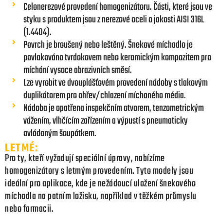
Celonerezové provedení homogenizátoru. Části, které jsou ve
styku s produktem jsou z nerezové oceli o jakosti AISI 316L
(1.4404).
Povrch je broušený nebo leštěný. Šnekové míchadlo je
povlakováno tvrdokovem nebo keramickým kompozitem pro
míchání vysoce abrazivních směsí.
Lze vyrobit ve dvouplášťovém provedení nádoby s tlakovým
duplikátorem pro ohřev/chlazení míchaného média.
Nádoba je opatřena inspekčním otvorem, tenzometrickým
vážením, vlhčícím zařízením a výpustí s pneumaticky
ovládaným šoupátkem.
LETMÉ:
Pro ty, kteří vyžadují speciální úpravy, nabízíme
homogenizátory s letmým provedením. Tyto modely jsou
ideální pro aplikace, kde je nežádoucí uložení šnekového
míchadla na patním ložisku, například v těžkém průmyslu
nebo farmacii.