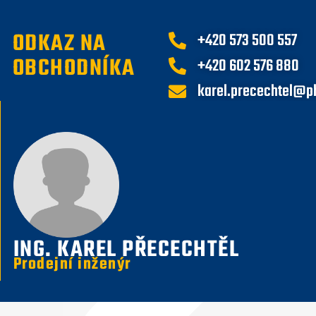
ODKAZ NA
+420 573 500 557
OBCHODNÍKA
+420 602 576 880
karel.precechtel@p
ING. KAREL PŘECECHTĚL
Prodejní inženýr