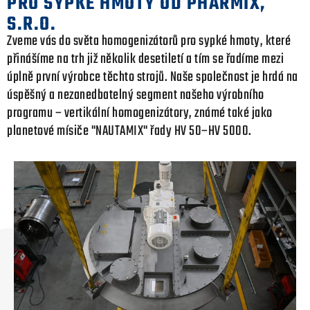
PRO SYPKÉ HMOTY OD PHARMIX,
S.R.O.
Zveme vás do světa homogenizátorů pro sypké hmoty, které
přinášíme na trh již několik desetiletí a tím se řadíme mezi
úplně první výrobce těchto strojů. Naše společnost je hrdá na
úspěšný a nezanedbatelný segment našeho výrobního
programu – vertikální homogenizátory, známé také jako
planetové mísiče "NAUTAMIX" řady HV 50–HV 5000.