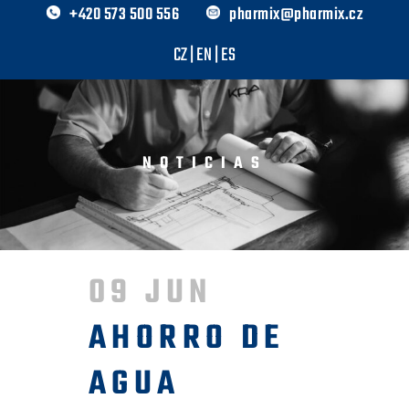
+420 573 500 556
pharmix@pharmix.cz
CZ
|
EN
|
ES
NOTICIAS
09 JUN
AHORRO DE
AGUA