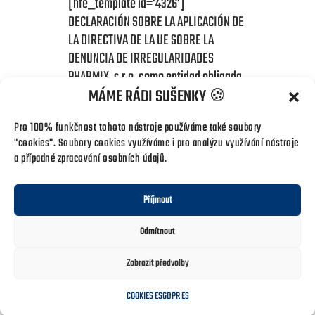
[hfe_template id='4326']
DECLARACIÓN SOBRE LA APLICACIÓN DE
LA DIRECTIVA DE LA UE SOBRE LA
DENUNCIA DE IRREGULARIDADES
PHARMIX, s.r.o. como entidad obligada
ha desarrollado una directiva interna
MÁME RÁDI SUŠENKY 🍪
para este asunto, que está publicada
Pro 100% funkčnost tohoto nástroje používáme také soubory
en la intranet en la carpeta de la
"cookies". Soubory cookies využíváme i pro analýzu využívání nástroje
empresa y a través del enlace...
a případné zpracování osobních údajů.
READ MORE
Příjmout
Odmítnout
1
2
Zobrazit předvolby
COOKIES ES
GDPR ES